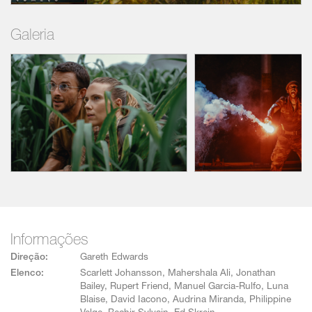
Philippine Velge (série Station Eleven),
Bechir Sylvain (série BMF) e Ed Skrein
Galeria
(Deadpool) interpretam alguns dos
membros de alta performance das equipes
de Zora e Krebs.
Jurassic World: Recomeço foi dirigido pelo
vencedor do BAFTA, Gareth Edwards, com
roteiro de David Koepp (Guerra dos
Mundos), baseado nos personagens
criados por Michael Crichton. O filme foi
produzido Frank Marshall, indicado ao
Oscar, e Patrick Crowley, ambos produtores
de longa data da franquia Jurassic e do
blockbuster deste verão, Twisters. Steven
Spielberg, Denis L. Stewart e Jim Spencer
são os produtores executivos.
Informações
Direção:
Gareth Edwards
Elenco:
Scarlett Johansson
,
Mahershala Ali
,
Jonathan
Bailey
,
Rupert Friend
,
Manuel Garcia-Rulfo
,
Luna
Blaise
,
David Iacono
,
Audrina Miranda
,
Philippine