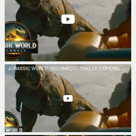
internacionais Rupert Friend e Manuel
Garcia-Rulfo, Jurassic World: Recomeço foi
dirigido pelo cineasta de grande domínio
visual Gareth Edwards (Rogue One: Uma
História Star Wars) a partir do roteiro de
David Koepp, roteirista do Jurassic Park
original.
Cinco anos após os eventos de Jurassic
World: Domínio, a ecologia do planeta se
mostrou inóspita para os dinossauros, e os
sobreviventes habitam agora ambientes
equatoriais isolados com clima semelhante
JURASSIC WORLD: RECOMEÇO | TRAILER 2 OFICIAL (UNIVERSAL STUDIOS) - HD
ao que os viu prosperar no passado. As
três criaturas mais colossais desta biosfera
tropical detêm a chave de uma substância
capaz de trazer benefícios milagrosos para
a humanidade.
A atriz indicada ao Oscar, Scarlett
Johansson, interpreta a experiente
especialista em operações secretas Zora
Bennett, contratada para liderar uma equipe
talentosa em uma missão ultrassecreta para