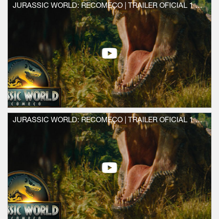
garantir material genético dos três maiores
JURASSIC WORLD: RECOMEÇO | TRAILER OFICIAL 1 (UNIVERSAL STUDIOS) - HD
dinossauros do mundo. Quando a operação
de Zora encontra uma família civil cuja
viagem de barco foi interrompida por
dinossauros aquáticos saqueadores, todos
eles acabam presos em uma ilha, cara a
cara com uma descoberta sinistra e
chocante, oculta do mundo há décadas.
Mahershala Ali é Duncan Kincaid, o líder de
equipe em quem Zora mais confia; Jonathan
Bailey (Wicked, Bridgerton), indicado ao
Emmy e vencedor do Prêmio Olivier,
JURASSIC WORLD: RECOMEÇO | TRAILER OFICIAL 1 DUBLADO (UNIVERSAL STUDIOS) - HD
interpreta o paleontólogo Dr. Henry Loomis;
Rupert Friend (séries Homeland, Obi-Wan
Kenobi) é o executivo da Big Pharma,
Martin Krebs; e Manuel Garcia-Rulfo (série
O Poder e a Lei, Assassinato no Expresso
do Oriente) interpreta Reuben Delgado, o
pai da família náufraga, que inclui Luna
Blaise (série Manifest), David Iacono (O
Verão Que Mudou Minha Vida) e Audrina
Miranda (série Lopez vs. Lopez).